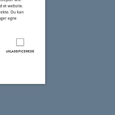
 et website.
irekte. Du kan
uger egne
UKLASSIFICEREDE
Uklassificerede