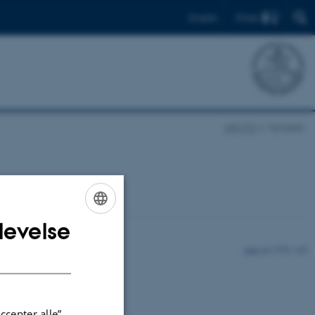
Find
English
ARCTIC
Nyheder
levelse
ENGLISH
5759 / i35
DANISH
ccepter alle”