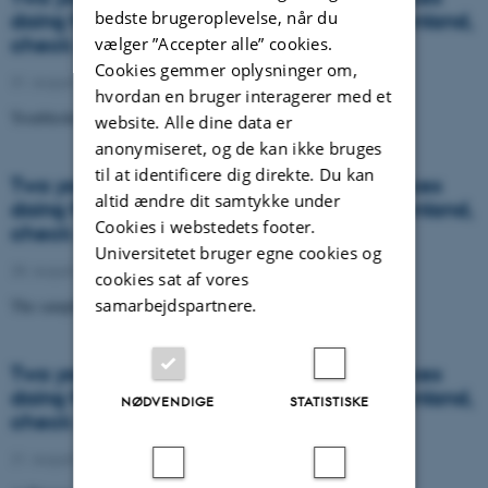
bedste brugeroplevelse, når du
doing fieldwork in remote Northeast Greenland,
check out their blog
vælger ”Accepter alle” cookies.
Cookies gemmer oplysninger om,
31. august 2023
-
Arctic Research Centre
hvordan en bruger interagerer med et
Troubleshooting in the Arctic
website. Alle dine data er
anonymiseret, og de kan ikke bruges
til at identificere dig direkte. Du kan
Two young scientists share their experiences
altid ændre dit samtykke under
doing fieldwork in remote Northeast Greenland,
Cookies i webstedets footer.
check out their blog
Universitetet bruger egne cookies og
28. august 2023
-
Arctic Research Centre
cookies sat af vores
samarbejdspartnere.
The samples are here
Two young scientists share their experiences
doing fieldwork in remote Northeast Greenland,
NØDVENDIGE
STATISTISKE
check out their blog
21. august 2023
-
Arctic Research Centre