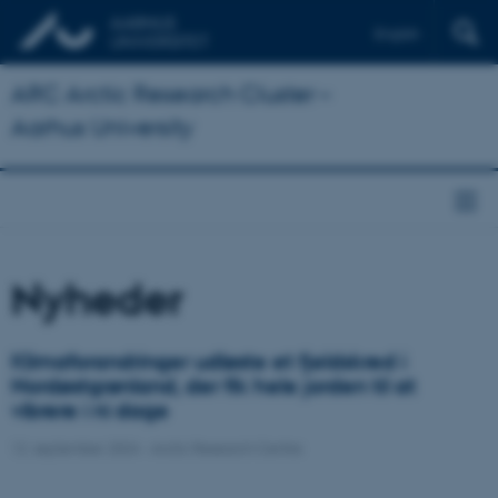
English
ARC Arctic Research Cluster –
Aarhus University
Nyheder
Klimaforandringer udløste et fjeldskred i
Nordøstgrønland, der fik hele jorden til at
vibrere i ni dage
12. september 2024
-
Arctic Research Centre