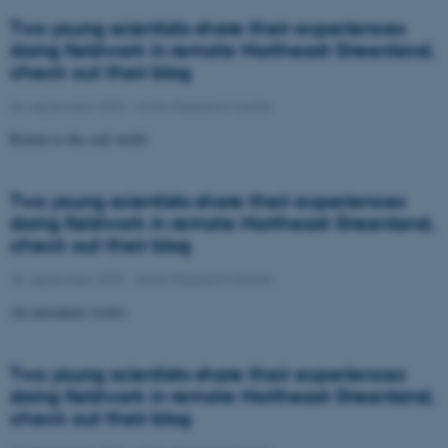
Two young scientists share their experiences
doing fieldwork in remote Northeast Greenland,
check out their blog
26. september 2023
-
Arctic Research Centre
Return to the real world
Two young scientists share their experiences
doing fieldwork in remote Northeast Greenland,
check out their blog
20. september 2023
-
Arctic Research Centre
An unwanted visitor
Two young scientists share their experiences
doing fieldwork in remote Northeast Greenland,
check out their blog