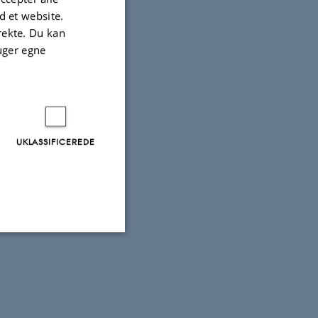
 et website.
irekte. Du kan
uger egne
UKLASSIFICEREDE
Uklassificerede