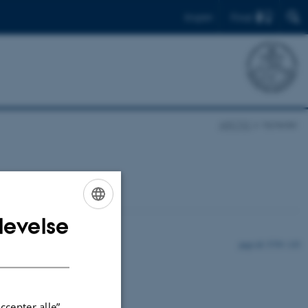
Find
English
ARCTIC
Nyheder
levelse
ENGLISH
5759 / i35
DANISH
ccepter alle”