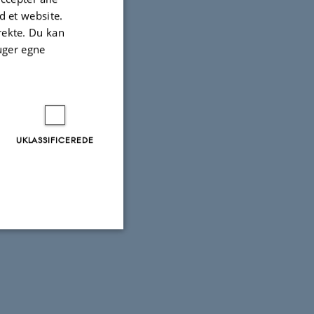
 et website.
irekte. Du kan
uger egne
UKLASSIFICEREDE
Uklassificerede