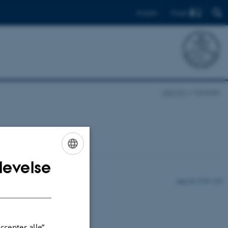
Find
English
ARCTIC
Nyheder
levelse
ENGLISH
5759 / i35
DANISH
ccepter alle”