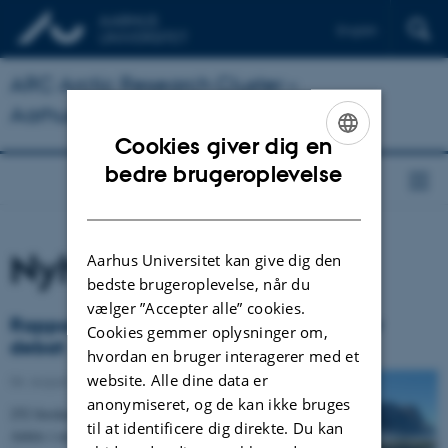
English
ARC Arctic Research Cluster –
Aarhus University
Cookies giver dig en
ENGLISH
bedre brugeroplevelse
DANISH
Nyheder
Aarhus Universitet kan give dig den
bedste brugeroplevelse, når du
vælger ”Accepter alle” cookies.
Rapport om biodiversiteten i Arktis skaber
Cookies gemmer oplysninger om,
debat
hvordan en bruger interagerer med et
website. Alle dine data er
06. august 2013
-
Arctic Research Centre
anonymiseret, og de kan ikke bruges
252 forskere har samlet viden om dyre- og plantelivet i
til at identificere dig direkte. Du kan
Arktis i en ny rapport, der udkommer til efteråret.