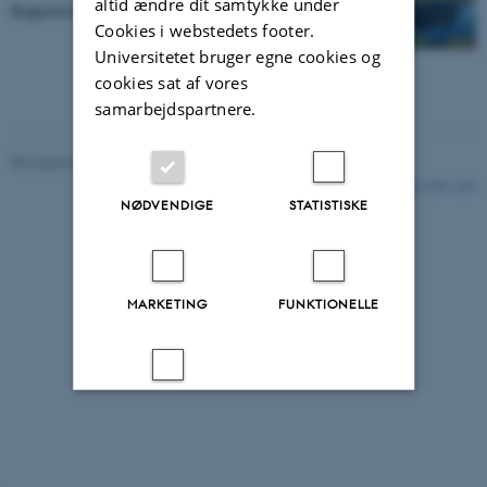
altid ændre dit samtykke under
Rapporten skaber allerede nu debat om…
Cookies i webstedets footer.
Universitetet bruger egne cookies og
cookies sat af vores
samarbejdspartnere.
Revideret 08.02.2023
-
Marie Frost Arndal
5759 / i35
NØDVENDIGE
STATISTISKE
MARKETING
FUNKTIONELLE
UKLASSIFICEREDE
Accepter alle