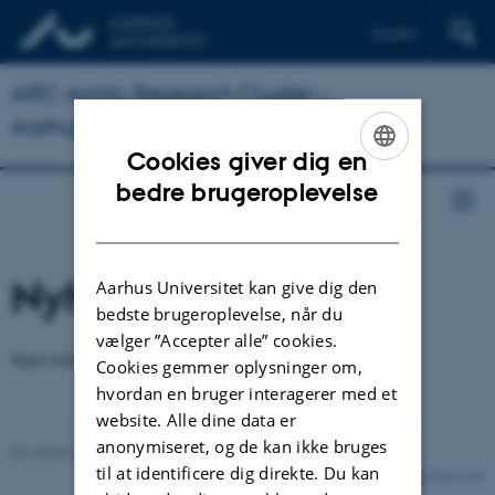
English
ARC Arctic Research Cluster –
Aarhus University
Cookies giver dig en
ENGLISH
bedre brugeroplevelse
DANISH
Nyheder
Aarhus Universitet kan give dig den
bedste brugeroplevelse, når du
vælger ”Accepter alle” cookies.
Ingen nyheder fundet.
Cookies gemmer oplysninger om,
hvordan en bruger interagerer med et
website. Alle dine data er
anonymiseret, og de kan ikke bruges
Revideret 08.02.2023
-
Marie Frost Arndal
til at identificere dig direkte. Du kan
5759 / i35