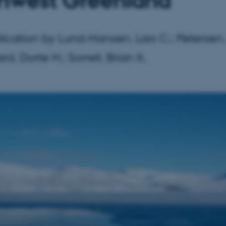
hwest Greenland
ication by Lund-Hansen, Lars C.; Petersen,
d, Dorte H.; Sorrell, Brian K.