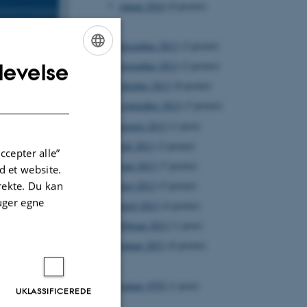
januar 2014
(8 poster)
2013
december 2013
(2 poster)
november 2013
(2 poster)
levelse
ENGLISH
oktober 2013
(8 poster)
DANISH
september 2013
(3 poster)
august 2013
(1 post)
juli 2013
(2 poster)
ccepter alle”
juni 2013
(7 poster)
 et website.
irekte. Du kan
maj 2013
(5 poster)
uger egne
april 2013
(4 poster)
februar 2013
(1 post)
januar 2013
(6 poster)
1970
januar 1970
(1 post)
UKLASSIFICEREDE