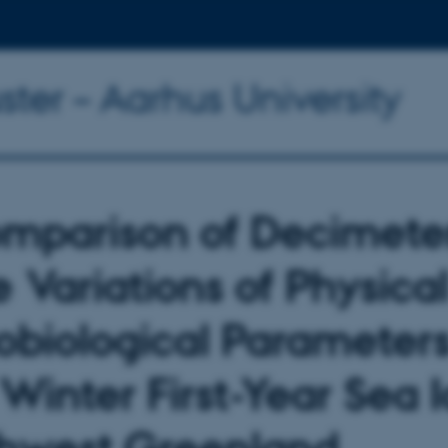
ter – Aarhus University
mparison of Decimete
e Variations of Physica
obiological Parameters
Winter First-Year Sea I