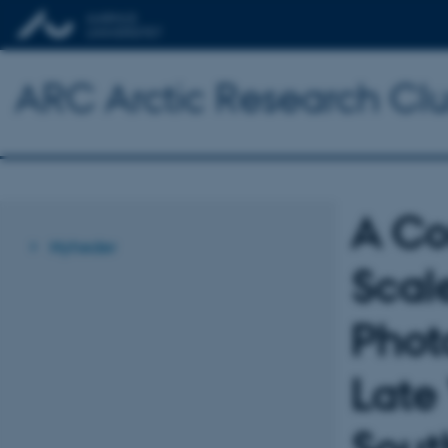
ARC Arctic Research Clus
A Co
Nyheder
Scal
Phot
Late 