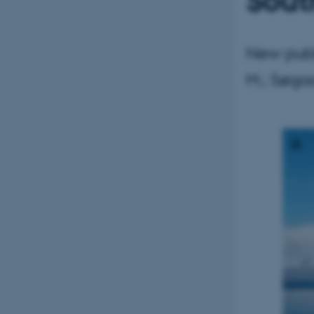
Sout
New publ
M.; Søgaar