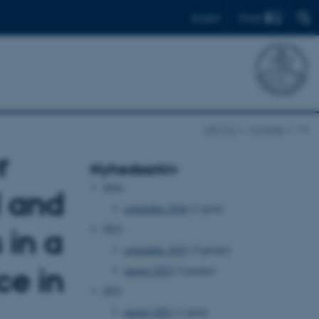
Find
English
ARCTIC
Nyheder
Vis
r
Nyhedsarkiv
2024
l and
september 2024
(1 post)
2023
 in a
september 2023
(5 poster)
ce in
august 2023
(3 poster)
2021
august 2021
(1 post)