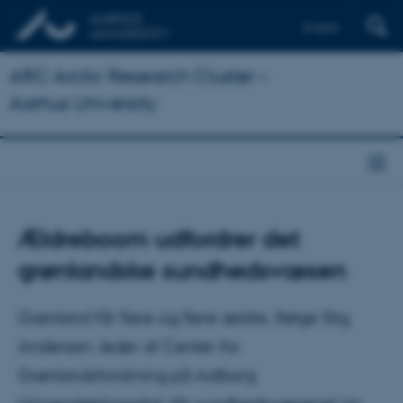
English
ARC Arctic Research Cluster –
Aarhus University
Ældreboom udfordrer det
grønlandske sundhedsvæsen
Grønland får flere og flere ældre. Ifølge Stig
Andersen, leder af Center for
Grønlandsforskning på Aalborg