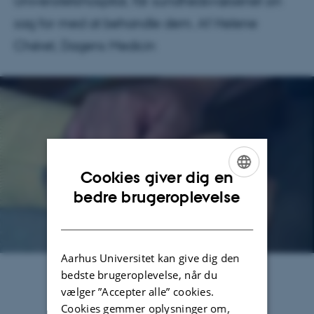
Universitetshospital, får sundhedsvæsenet sin
sag for med at behandle dem. Af Helene
Chéret, Dagens Medicin
Cookies giver dig en
ENGLISH
bedre brugeroplevelse
DANISH
Aarhus Universitet kan give dig den
bedste brugeroplevelse, når du
29. oktober 2013
af
Christina Levisen
vælger ”Accepter alle” cookies.
Download pdf
(only in Danish)
Cookies gemmer oplysninger om,