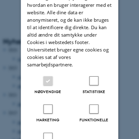
hvordan en bruger interagerer med et
website. Alle dine data er
anonymiseret, og de kan ikke bruges
til at identificere dig direkte. Du kan
altid ændre dit samtykke under
Nyhedsarkiv
Cookies i webstedets footer.
Universitetet bruger egne cookies og
2024
cookies sat af vores
september 2024
(1 post)
samarbejdspartnere.
2023
september 2023
(5 poster)
august 2023
(3 poster)
NØDVENDIGE
STATISTISKE
2021
august 2021
(1 post)
2015
MARKETING
FUNKTIONELLE
maj 2015
(1 post)
marts 2015
(2 poster)