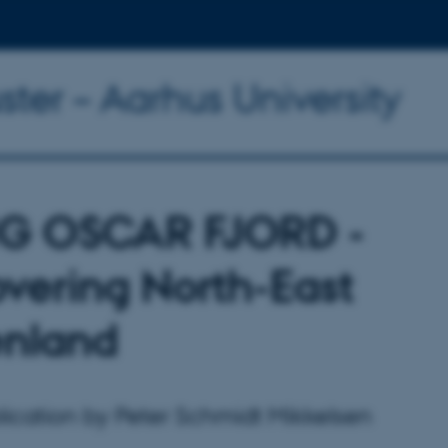
ter – Aarhus University
G OSCAR FJORD -
overing North-East
nland
ication by Peter Schmidt Mikkelsen