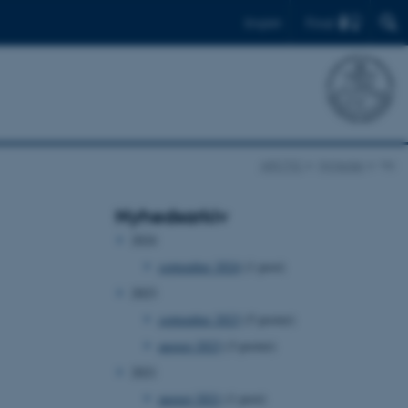
Find
English
ARCTIC
Nyheder
Vis
Nyhedsarkiv
2024
september 2024
(1 post)
2023
september 2023
(5 poster)
august 2023
(3 poster)
2021
august 2021
(1 post)