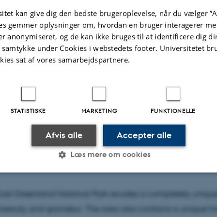
itet kan give dig den bedste brugeroplevelse, når du vælger ”A
es gemmer oplysninger om, hvordan en bruger interagerer med
er anonymiseret, og de kan ikke bruges til at identificere dig d
t samtykke under Cookies i webstedets footer. Universitetet br
kies sat af vores samarbejdspartnere.
020
AR FJORD, for the first time ever, we get a richly illustrat
STATISTISKE
MARKETING
FUNKTIONELLE
of the various areas, fjords, landscapes, and settlements i
icent Kong Oscar Fjord region between 72 and 73 degree
Afvis alle
Accepter alle
 east coast. An area that covers a total of 25,000 km2 in 
Læs mere om cookies
t part of the large North-East Greenland National Park.
Statistiske
Marketing
Funktionelle
East Greenland National Park exudes a completely uniqu
eauty and grandeur. The area also contains a unique hist