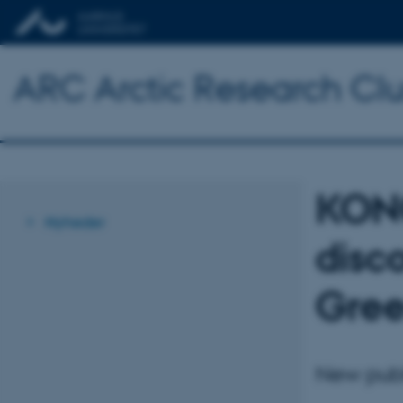
ARC Arctic Research Clus
KON
Nyheder
disc
Gree
New publ