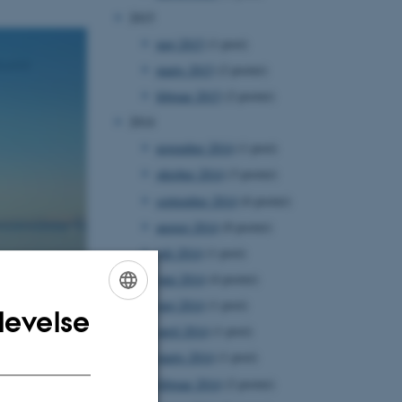
2015
maj 2015
(1 post)
marts 2015
(2 poster)
februar 2015
(2 poster)
2014
november 2014
(1 post)
oktober 2014
(3 poster)
september 2014
(6 poster)
august 2014
(8 poster)
juli 2014
(1 post)
juni 2014
(4 poster)
maj 2014
(1 post)
levelse
ENGLISH
april 2014
(1 post)
DANISH
marts 2014
(1 post)
februar 2014
(2 poster)