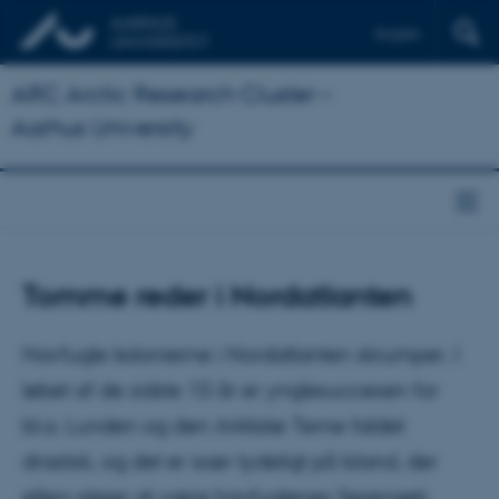
English
ARC Arctic Research Cluster –
Aarhus University
Tomme reder i Nordatlanten
Havfugle kolonierne i Nordatlanten skrumper. I
løbet af de sidste 10 år er ynglesuccesen for
bl.a. Lunden og den Arktiske Terne faldet
drastisk, og det er især tydeligt på Island, der
ellers plejer at være havfuglenes Serengeti.