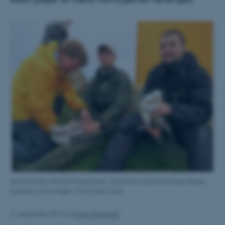
Seniorforsker Morten Frederiksen, Lloyd Park og Kane Brides sætter
sendere på havfugle. Foto Cheryl Katz
2. september 2014
af
Signe Høgslund