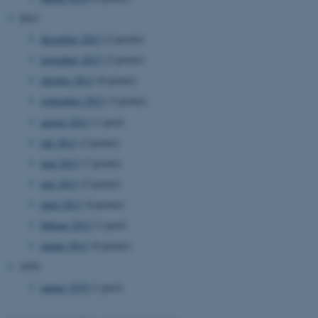
.au.dk
2013
december 2013
(2 poster)
november 2013
(2 poster)
fe_typo_user
Typo3 Association
.au.dk
oktober 2013
(8 poster)
september 2013
(3 poster)
august 2013
(1 post)
juli 2013
(2 poster)
juni 2013
(7 poster)
maj 2013
(5 poster)
april 2013
(4 poster)
februar 2013
(1 post)
januar 2013
(6 poster)
ASP.NET_SessionId
1970
Microsoft Corporation
.au.dk
januar 1970
(1 post)