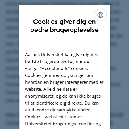
Havfugle kolonierne i Nordatlanten skrumper. I løbet af
de sidste 10 år er ynglesuccesen for bl.a. Lunden og den
Arktiske Terne faldet drastisk, og det er især tydeligt på
Cookies giver dig en
ENGLISH
Island, der ellers plejer at være havfuglenes Serengeti.
bedre brugeroplevelse
”Havfuglene er et vindue, hvorigennem vi kan se, det der
DANISH
sker i havet” fortæller Morten Frederiksen Seniorforsker
på Århus Universitet.
Aarhus Universitet kan give dig den
Opvarmningen af havet, problemer med små
bedste brugeroplevelse, når du
plasticpartikler i havstrømmene og forureningen med
vælger ”Accepter alle” cookies.
Cookies gemmer oplysninger om,
tungmetaller kan være nogle af forklaringerne på
hvordan en bruger interagerer med et
tilbagegangen fortæller Morten Frederiksen til National
website. Alle dine data er
Geographic News og Environmental Health News.
anonymiseret, og de kan ikke bruges
Læs artiklerne her
til at identificere dig direkte. Du kan
altid ændre dit samtykke under
http://www.environmentalhealthnews.org/ehs/news/20
Cookies i webstedets footer.
14/aug/wingedwarnings3empty-nests-of-the-north
Universitetet bruger egne cookies og