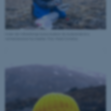
Nødvendige cookies hjælper
med at gøre hjemmesiden
brugbar ved at aktivere nogle
grundlæggende funktioner
som navigation mm.
Under det månedlange kursus studerer de studerende bl.a.
Hjemmesiden kan ikke
varmetolerance hos insekter. Foto: Mads Cornelius.
fungerer uden disse cookies.
Navn
Udbyder / Domæne
be_typo_user
TYPO3 Association
.au.dk
fe_typo_user
Typo3 Association
.au.dk